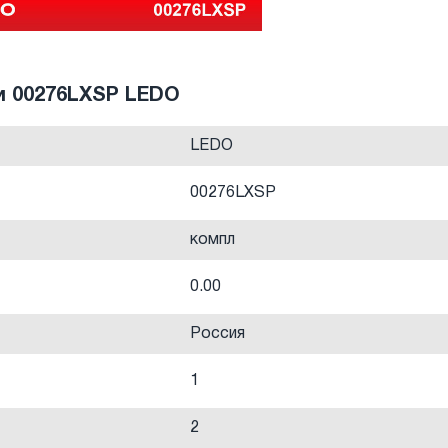
и 00276LXSP LEDO
LEDO
00276LXSP
компл
0.00
Россия
1
2